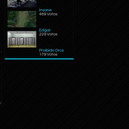
Insone
469 Votos
Edgar
229 Votos
Proibido Orcs
179 Votos