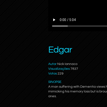
Edgar
Autor
Nick Iannaco
Visualizações
7837
Votos
229
SINOPSE
A man suffering with Dementia views h
mimicking his memory loss but is broug
ones.