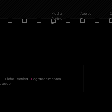
Media
Apoios
Org
Partner
e
Ficha Técnica
Agradecimentos
ixador