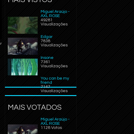
Miguel Araújo -
AXL ROSE
49281
Visualizações
Edgar
7838
r
Visualizações
Insone
7361
Visualizações
You can be my
friend
7147
Visualizações
MAIS VOTADOS
Miguel Araújo -
AXL ROSE
1128 Votos